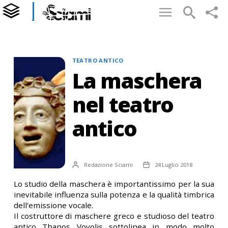
Categorie
TEATRO ANTICO
La maschera
nel teatro
antico
Autore
Data
Redazione Sciami
24 Luglio 2018
articolo
dell'articolo
Author
Lo studio della maschera è importantissimo per la sua
inevitabile influenza sulla potenza e la qualità timbrica
dell’emissione vocale.
Il costruttore di maschere greco e studioso del teatro
antico Thanos Vovolis sottolinea in modo molto